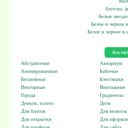
Мал
Ангелы, д
Белые звезд
Белое и черное
Белое и черное в
Фон кар
Абстрактные
Аквариум
Анимированные
Бабочки
Бесшовные
Блестяшки
Векторные
Винтажные
Города
Градиенты
Деньги, золото
Дети
Для блогов
Для визиток
Для открытки
Для оформл
Для профиля
Для сайта