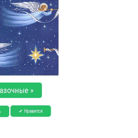
азочные »
✔ Нравится
ь