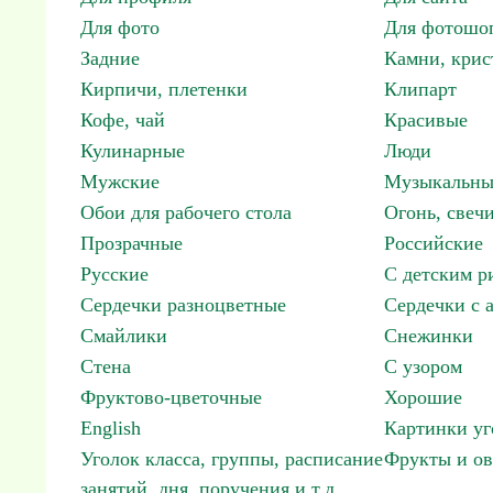
Для фото
Для фотошо
Задние
Камни, крис
Кирпичи, плетенки
Клипарт
Кофе, чай
Красивые
Кулинарные
Люди
Мужские
Музыкальны
Обои для рабочего стола
Огонь, свеч
Прозрачные
Российские
Русские
С детским р
Сердечки разноцветные
Сердечки с 
Смайлики
Снежинки
Стена
С узором
Фруктово-цветочные
Хорошие
English
Картинки уг
Уголок класса, группы, расписание
Фрукты и о
занятий, дня, поручения и т.д.