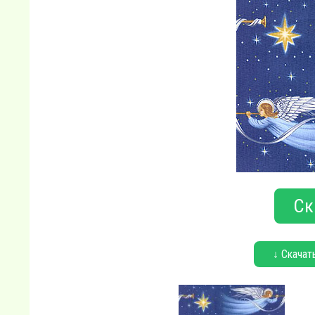
Ск
↓ Скачат