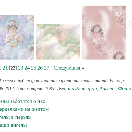
0
21
23
24
25
26
27
Следующая »
[
22
]
|
Ангелы трубят фон картинки фото рисунки скачать. Размер:
трубят
фон
Ангелы
Фоны
.08.2014. Просмотров: 1983. Теги:
,
,
,
елы заботятся о нас
ердечками на желтом
елы в перьях
аши ангелы