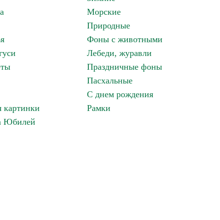
а
Морские
Природные
ья
Фоны с животными
гуси
Лебеди, журавли
еты
Праздничные фоны
Пасхальные
С днем рождения
 картинки
Рамки
а Юбилей