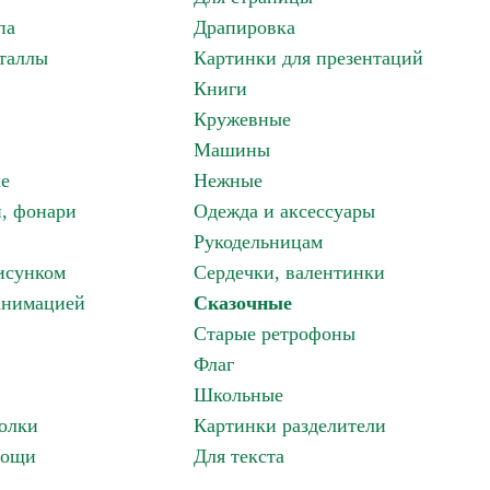
па
Драпировка
таллы
Картинки для презентаций
Книги
Кружевные
Машины
е
Нежные
и, фонари
Одежда и аксессуары
Рукодельницам
исунком
Сердечки, валентинки
анимацией
Сказочные
Старые ретрофоны
Флаг
Школьные
олки
Картинки разделители
вощи
Для текста