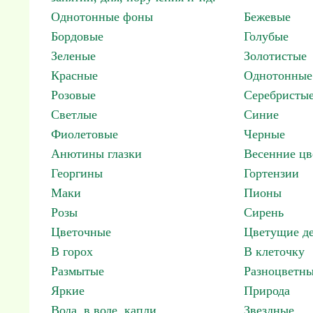
Однотонные фоны
Бежевые
Бордовые
Голубые
Зеленые
Золотистые
Красные
Однотонные
Розовые
Серебристы
Светлые
Синие
Фиолетовые
Черные
Анютины глазки
Весенние цв
Георгины
Гортензии
Маки
Пионы
Розы
Сирень
Цветочные
Цветущие де
В горох
В клеточку
Размытые
Разноцветн
Яркие
Природа
Вода, в воде, капли
Звездные