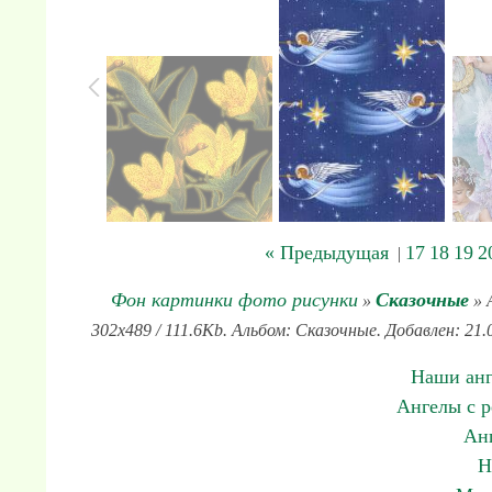
« Предыдущая
17
18
19
2
|
Фон картинки фото рисунки
Сказочные
»
» 
302x489 / 111.6Kb. Альбом: Сказочные. Добавлен: 21
Наши анг
Ангелы с р
Анг
Н