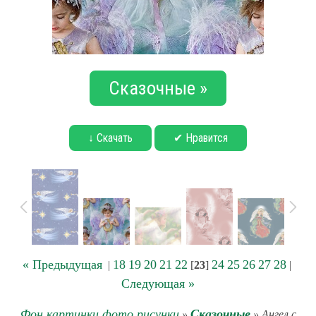
Сказочные »
↓ Скачать
✔ Нравится
« Предыдущая
18
19
20
21
22
24
25
26
27
28
|
[
23
]
|
Следующая »
Фон картинки фото рисунки
Сказочные
»
» Ангел с