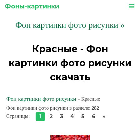
Фоны-картинки
menu
Фон картинки фото рисунки
»
Красные - Фон
картинки фото рисунки
скачать
Фон картинки фото рисунки
» Красные
Фон картинки фото рисунки в разделе
:
282
»
1
2
3
4
5
6
Страницы
: