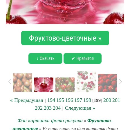
Фруктово-цветочные »
↓ Скачать
✔ Нравится
« Предыдущая
194
195
196
197
198
200
201
|
[
199
]
202
203
204
Следующая »
|
Фон картинки фото рисунки
Фруктово-
»
цветочные
» Вкусная вишенка фон картинки фото