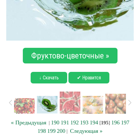
Фруктово-цветочные »
↓ Скачать
✔ Нравится
« Предыдущая
190
191
192
193
194
196
197
|
[
195
]
198
199
200
Следующая »
|