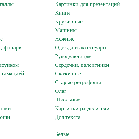
таллы
Картинки для презентаций
Книги
Кружевные
Машины
е
Нежные
и, фонари
Одежда и аксессуары
Рукодельницам
исунком
Сердечки, валентинки
анимацией
Сказочные
Старые ретрофоны
Флаг
Школьные
олки
Картинки разделители
вощи
Для текста
Белые