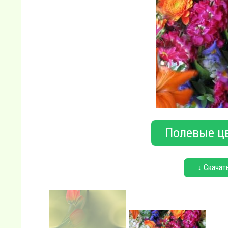
Полевые ц
↓ Скачат