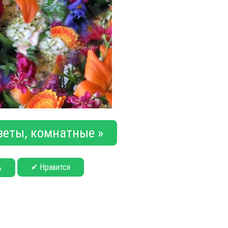
веты, комнатные »
✔ Нравится
ь