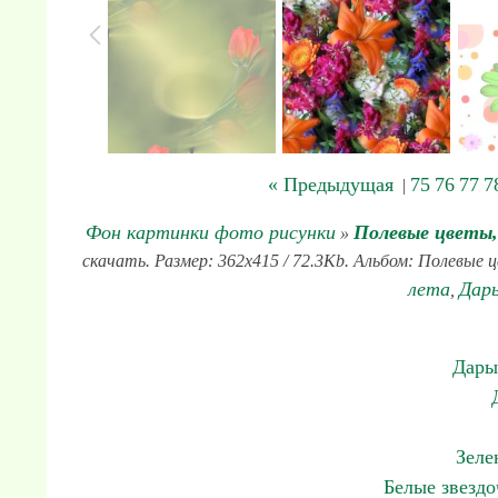
« Предыдущая
75
76
77
7
|
Фон картинки фото рисунки
Полевые цветы
»
скачать. Размер: 362x415 / 72.3Kb. Альбом: Полевые 
лета
Дар
,
Дары
Зеле
Белые звезд