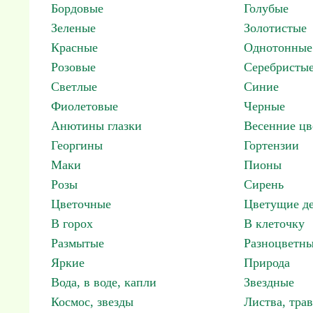
Бордовые
Голубые
Зеленые
Золотистые
Красные
Однотонные
Розовые
Серебристы
Светлые
Синие
Фиолетовые
Черные
Анютины глазки
Весенние цв
Георгины
Гортензии
Маки
Пионы
Розы
Сирень
Цветочные
Цветущие де
В горох
В клеточку
Размытые
Разноцветн
Яркие
Природа
Вода, в воде, капли
Звездные
Космос, звезды
Листва, трав