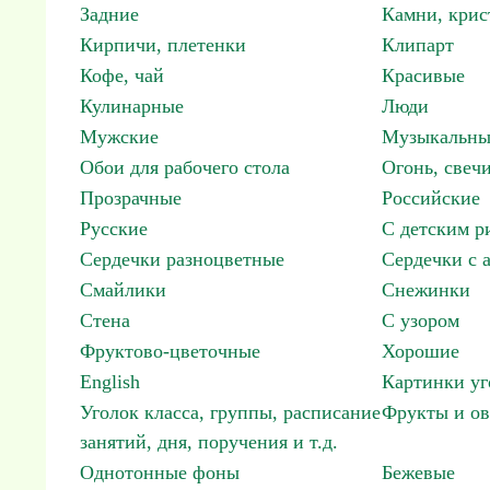
Задние
Камни, крис
Кирпичи, плетенки
Клипарт
Кофе, чай
Красивые
Кулинарные
Люди
Мужские
Музыкальны
Обои для рабочего стола
Огонь, свеч
Прозрачные
Российские
Русские
С детским р
Сердечки разноцветные
Сердечки с 
Смайлики
Снежинки
Стена
С узором
Фруктово-цветочные
Хорошие
English
Картинки уг
Уголок класса, группы, расписание
Фрукты и о
занятий, дня, поручения и т.д.
Однотонные фоны
Бежевые