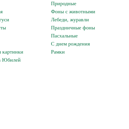
Природные
ья
Фоны с животными
гуси
Лебеди, журавли
еты
Праздничные фоны
Пасхальные
С днем рождения
 картинки
Рамки
а Юбилей