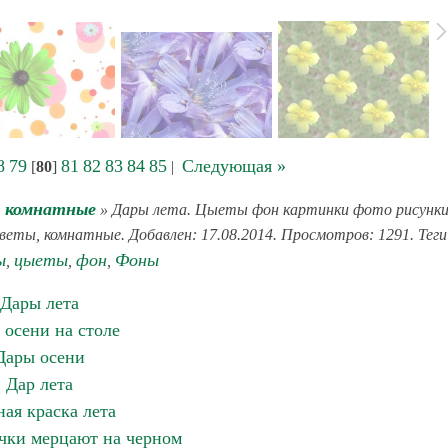
8
79
81
82
83
84
85
Следующая »
[
80
]
|
, комнатные
» Дары лета. Цыеты фон картинки фото рисунк
цветы, комнатные. Добавлен: 17.08.2014. Просмотров: 1291. Теги
ы
цыеты
фон
Фоны
,
,
,
Дары лета
 осени на столе
Дары осени
Дар лета
ная краска лета
очки мерцают на черном