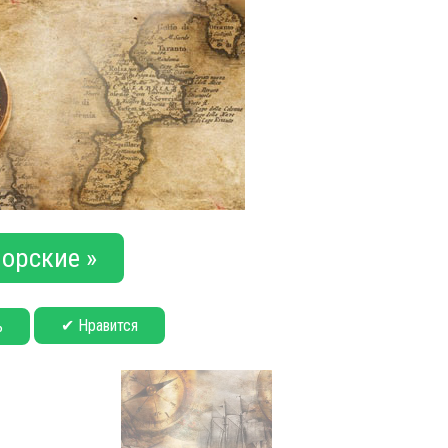
орские »
✔ Нравится
ь