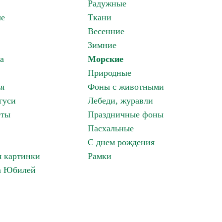
Радужные
ые
Ткани
Весенние
Зимние
а
Морские
Природные
ья
Фоны с животными
гуси
Лебеди, журавли
еты
Праздничные фоны
Пасхальные
С днем рождения
 картинки
Рамки
а Юбилей