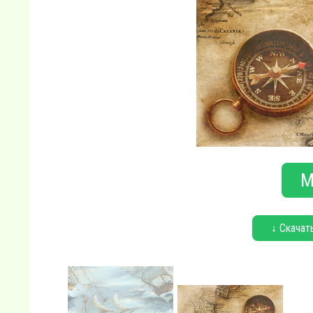
М
↓ Скачат