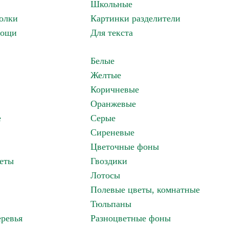
Школьные
олки
Картинки разделители
вощи
Для текста
Белые
Желтые
Коричневые
Оранжевые
е
Серые
Сиреневые
Цветочные фоны
еты
Гвоздики
Лотосы
Полевые цветы, комнатные
Тюльпаны
ревья
Разноцветные фоны