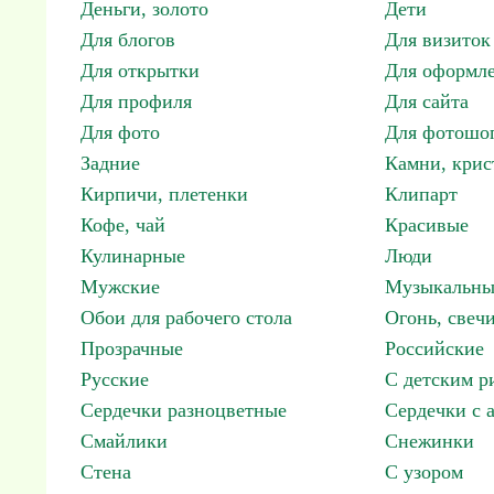
Деньги, золото
Дети
Для блогов
Для визиток
Для открытки
Для оформл
Для профиля
Для сайта
Для фото
Для фотошо
Задние
Камни, крис
Кирпичи, плетенки
Клипарт
Кофе, чай
Красивые
Кулинарные
Люди
Мужские
Музыкальны
Обои для рабочего стола
Огонь, свеч
Прозрачные
Российские
Русские
С детским р
Сердечки разноцветные
Сердечки с 
Смайлики
Снежинки
Стена
С узором