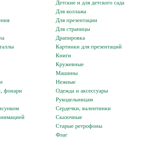
Детские и для детского сада
Для коллажа
ения
Для презентации
Для страницы
па
Драпировка
таллы
Картинки для презентаций
Книги
Кружевные
Машины
е
Нежные
и, фонари
Одежда и аксессуары
Рукодельницам
исунком
Сердечки, валентинки
анимацией
Сказочные
Старые ретрофоны
Флаг