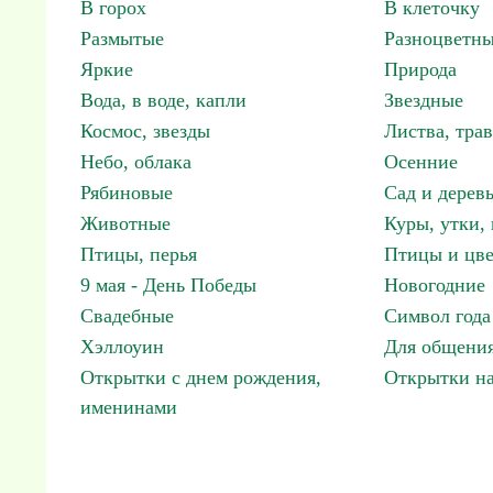
В горох
В клеточку
Размытые
Разноцветн
Яркие
Природа
Вода, в воде, капли
Звездные
Космос, звезды
Листва, трав
Небо, облака
Осенние
Рябиновые
Сад и дерев
Животные
Куры, утки, 
Птицы, перья
Птицы и цв
9 мая - День Победы
Новогодние
Свадебные
Символ года
Хэллоуин
Для общения
Открытки с днем рождения,
Открытки н
именинами