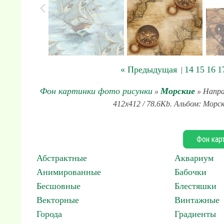
« Предыдущая
14
15
16
1
|
Фон картинки фото рисунки
Морские
»
» Напра
412x412 / 78.6Kb. Альбом: Морск
Фон кар
Абстрактные
Аквариум
Анимированные
Бабочки
Бесшовные
Блестяшки
Векторные
Винтажные
Города
Градиенты