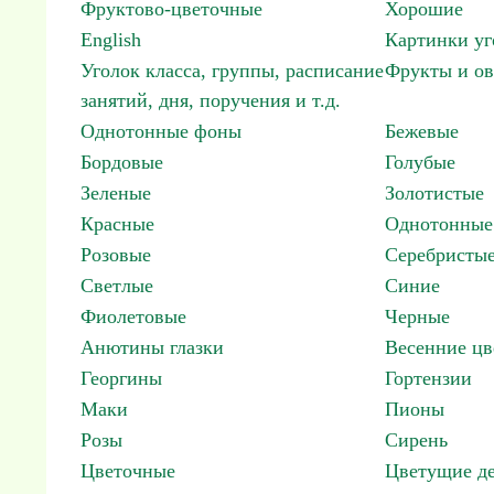
Фруктово-цветочные
Хорошие
English
Картинки уг
Уголок класса, группы, расписание
Фрукты и о
занятий, дня, поручения и т.д.
Однотонные фоны
Бежевые
Бордовые
Голубые
Зеленые
Золотистые
Красные
Однотонные
Розовые
Серебристы
Светлые
Синие
Фиолетовые
Черные
Анютины глазки
Весенние цв
Георгины
Гортензии
Маки
Пионы
Розы
Сирень
Цветочные
Цветущие де