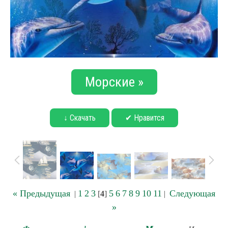
Морские »
↓ Скачать
✔ Нравится
« Предыдущая
1
2
3
5
6
7
8
9
10
11
Следующая
|
[
4
]
|
»