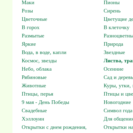
Маки
Пионы
Розы
Сирень
Цветочные
Цветущие де
В горох
В клеточку
Размытые
Разноцветн
Яркие
Природа
Вода, в воде, капли
Звездные
Космос, звезды
Листва, тра
Небо, облака
Осенние
Рябиновые
Сад и дерев
Животные
Куры, утки, 
Птицы, перья
Птицы и цв
9 мая - День Победы
Новогодние
Свадебные
Символ года
Хэллоуин
Для общения
Открытки с днем рождения,
Открытки н