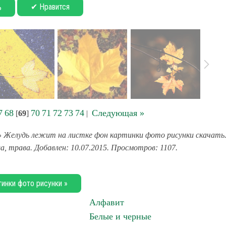
✔ Нравится
ь
7
68
70
71
72
73
74
Следующая »
[
69
]
|
 Желудь лежит на листке фон картинки фото рисунки скачать
а, трава. Добавлен: 10.07.2015. Просмотров: 1107.
тинки фото рисунки »
Алфавит
Белые и черные