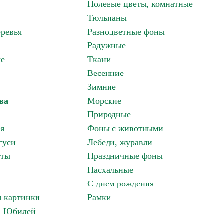
Полевые цветы, комнатные
Тюльпаны
ревья
Разноцветные фоны
Радужные
ые
Ткани
Весенние
Зимние
ва
Морские
Природные
ья
Фоны с животными
гуси
Лебеди, журавли
еты
Праздничные фоны
Пасхальные
С днем рождения
 картинки
Рамки
а Юбилей