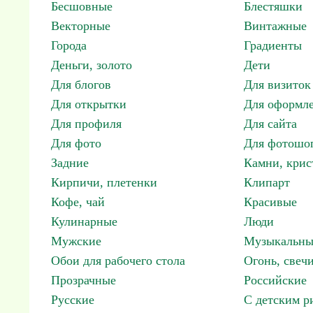
Бесшовные
Блестяшки
Векторные
Винтажные
Города
Градиенты
Деньги, золото
Дети
Для блогов
Для визиток
Для открытки
Для оформл
Для профиля
Для сайта
Для фото
Для фотошо
Задние
Камни, крис
Кирпичи, плетенки
Клипарт
Кофе, чай
Красивые
Кулинарные
Люди
Мужские
Музыкальны
Обои для рабочего стола
Огонь, свеч
Прозрачные
Российские
Русские
С детским р