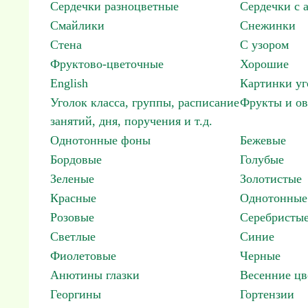
Сердечки разноцветные
Сердечки с 
Смайлики
Снежинки
Стена
С узором
Фруктово-цветочные
Хорошие
English
Картинки уг
Уголок класса, группы, расписание
Фрукты и о
занятий, дня, поручения и т.д.
Однотонные фоны
Бежевые
Бордовые
Голубые
Зеленые
Золотистые
Красные
Однотонные
Розовые
Серебристы
Светлые
Синие
Фиолетовые
Черные
Анютины глазки
Весенние цв
Георгины
Гортензии