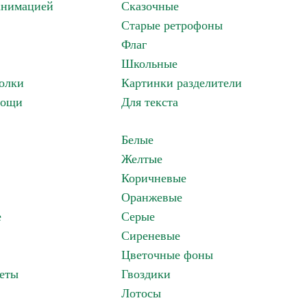
анимацией
Сказочные
Старые ретрофоны
Флаг
Школьные
олки
Картинки разделители
вощи
Для текста
Белые
Желтые
Коричневые
Оранжевые
е
Серые
Сиреневые
Цветочные фоны
еты
Гвоздики
Лотосы