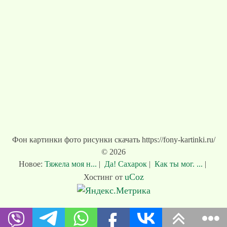
Фон картинки фото рисунки скачать https://fony-kartinki.ru/
© 2026
Новое:
Тяжела моя н...
|
Да! Сахарок
|
Как ты мог. ...
|
uCoz
Хостинг от