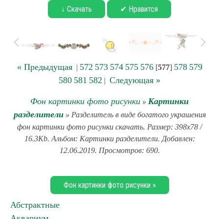
↓ Скачать
✔ Нравится
« Предыдущая
572
573
574
575
576
578
579
|
[
577
]
580
581
582
Следующая »
|
Фон картинки фото рисунки
Картинки
»
разделители
» Разделитель в виде богатого украшения
фон картинки фото рисунки скачать. Размер: 398x78 /
16.3Kb. Альбом: Картинки разделители. Добавлен:
12.06.2019. Просмотров: 690.
Фон картинки фото рисунки »
Абстрактные
Аквариум