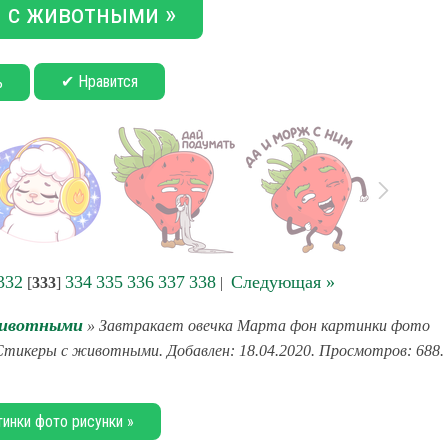
 с животными »
✔ Нравится
ь
332
334
335
336
337
338
Следующая »
[
333
]
|
животными
» Завтракает овечка Марта фон картинки фото
: Стикеры с животными. Добавлен: 18.04.2020. Просмотров: 688.
тинки фото рисунки »