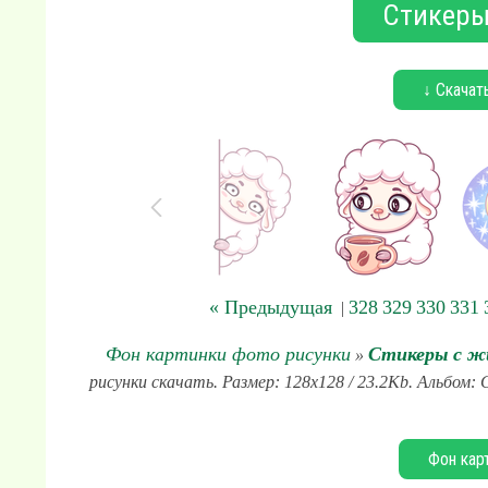
Стикеры
↓ Скачат
« Предыдущая
328
329
330
331
|
Фон картинки фото рисунки
Стикеры с 
»
рисунки скачать. Размер: 128x128 / 23.2Kb. Альбом
Фон кар