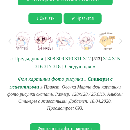
↓ Скачать
✔ Нравится
« Предыдущая
308
309
310
311
312
314
315
|
[
313
]
316
317
318
Следующая »
|
Фон картинки фото рисунки
Стикеры с
»
животными
» Привет. Овечка Марта фон картинки
фото рисунки скачать. Размер: 128x128 / 25.0Kb. Альбом:
Стикеры с животными. Добавлен: 18.04.2020.
Просмотров: 693.
Фон картинки фото рисунки »