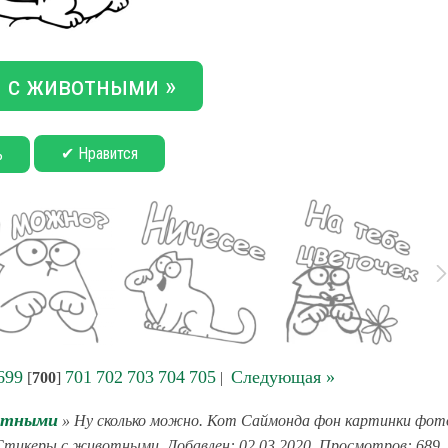
 с животными »
✔ Нравится
ь
699
701
702
703
704
705
Следующая »
[
700
]
|
отными
» Ну сколько можно. Кот Саймонда фон картинки фот
: Стикеры с животными. Добавлен: 02.03.2020. Просмотров: 689.