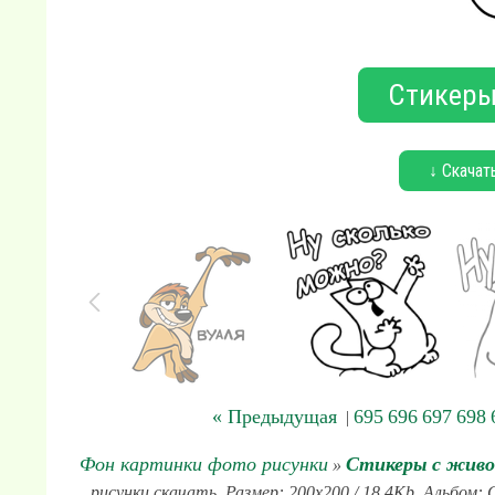
Стикеры
↓ Скачат
« Предыдущая
695
696
697
698
|
Фон картинки фото рисунки
Стикеры с жив
»
рисунки скачать. Размер: 200x200 / 18.4Kb. Альбом