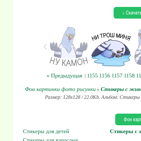
↓ Скачат
« Предыдущая
1155
1156
1157
1158
1
|
Фон картинки фото рисунки
Стикеры с жи
»
Размер: 128x128 / 22.0Kb. Альбом: Стикеры
Фон кар
Стикеры для детей
Стикеры с
Стикеры для взрослых