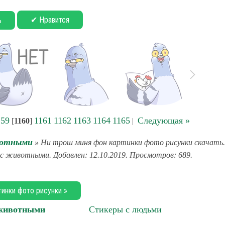
✔ Нравится
ь
159
1161
1162
1163
1164
1165
Следующая »
[
1160
]
|
вотными
» Ни трош миня фон картинки фото рисунки скачать.
 с животными. Добавлен: 12.10.2019. Просмотров: 689.
тинки фото рисунки »
 животными
Стикеры с людьми