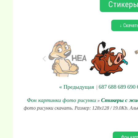
Стикеры
↓ Скачат
« Предыдущая
687
688
689
690
|
Фон картинки фото рисунки
Стикеры с ж
»
фото рисунки скачать. Размер: 128x128 / 19.0Kb. А
Фон кар