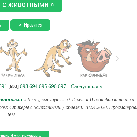
 с животными »
✔ Нравится
ь
691
693
694
695
696
697
Следующая »
[
692
]
|
ивотными
» Лежу, высунув язык! Тимон и Пумба фон картинки
льбом: Стикеры с животными. Добавлен: 18.04.2020. Просмотров
692.
тинки фото рисунки »