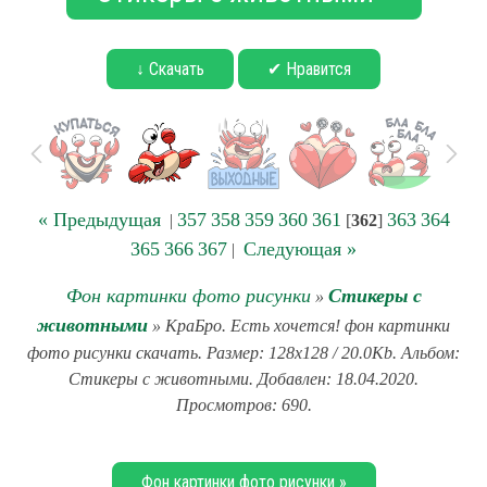
↓ Скачать
✔ Нравится
« Предыдущая
357
358
359
360
361
363
364
|
[
362
]
365
366
367
Следующая »
|
Фон картинки фото рисунки
Стикеры с
»
животными
» КраБро. Есть хочется! фон картинки
фото рисунки скачать. Размер: 128x128 / 20.0Kb. Альбом:
Стикеры с животными. Добавлен: 18.04.2020.
Просмотров: 690.
Фон картинки фото рисунки »