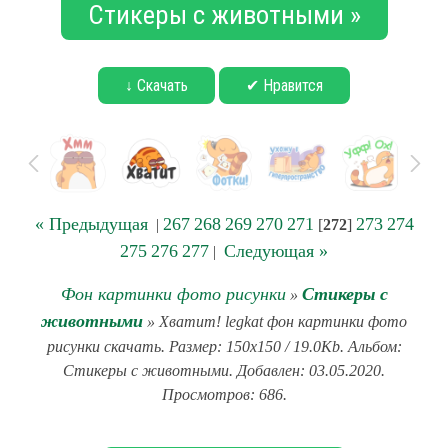
Стикеры с животными »
↓ Скачать
✔ Нравится
« Предыдущая
267
268
269
270
271
273
274
|
[
272
]
275
276
277
Следующая »
|
Фон картинки фото рисунки
Стикеры с
»
животными
» Хватит! legkat фон картинки фото
рисунки скачать. Размер: 150x150 / 19.0Kb. Альбом:
Стикеры с животными. Добавлен: 03.05.2020.
Просмотров: 686.