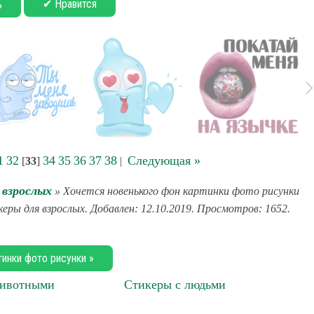
✔ Нравится
ь
1
32
34
35
36
37
38
Следующая »
[
33
]
|
 взрослых
» Хочется новенького фон картинки фото рисунки
керы для взрослых. Добавлен: 12.10.2019. Просмотров: 1652.
тинки фото рисунки »
животными
Стикеры с людьми