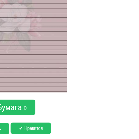
Бумага »
✔ Нравится
ь