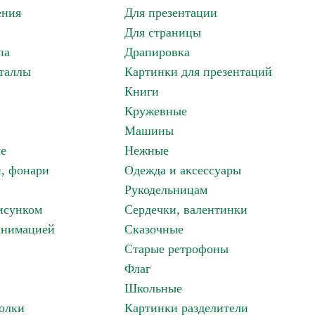
ения
Для презентации
Для страницы
па
Драпировка
таллы
Картинки для презентаций
Книги
Кружевные
Машины
е
Нежные
и, фонари
Одежда и аксессуары
Рукодельницам
исунком
Сердечки, валентинки
анимацией
Сказочные
Старые ретрофоны
Флаг
Школьные
олки
Картинки разделители