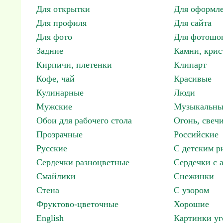
Для открытки
Для оформл
Для профиля
Для сайта
Для фото
Для фотошо
Задние
Камни, крис
Кирпичи, плетенки
Клипарт
Кофе, чай
Красивые
Кулинарные
Люди
Мужские
Музыкальны
Обои для рабочего стола
Огонь, свеч
Прозрачные
Российские
Русские
С детским р
Сердечки разноцветные
Сердечки с 
Смайлики
Снежинки
Стена
С узором
Фруктово-цветочные
Хорошие
English
Картинки уг