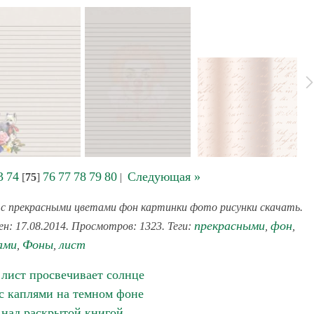
3
74
76
77
78
79
80
Следующая »
[
75
]
|
с прекрасными цветами фон картинки фото рисунки скачать.
прекрасными
фон
ен: 17.08.2014. Просмотров: 1323. Теги:
,
,
ами
Фоны
лист
,
,
 лист просвечивает солнце
с каплями на темном фоне
 над раскрытой книгой