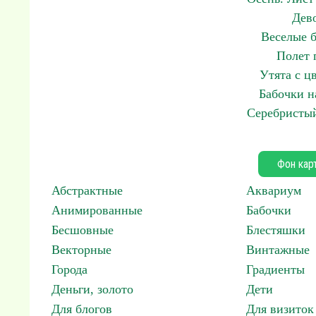
Дев
Веселые б
Полет 
Утята с ц
Бабочки н
Серебристый
Фон кар
Абстрактные
Аквариум
Анимированные
Бабочки
Бесшовные
Блестяшки
Векторные
Винтажные
Города
Градиенты
Деньги, золото
Дети
Для блогов
Для визиток