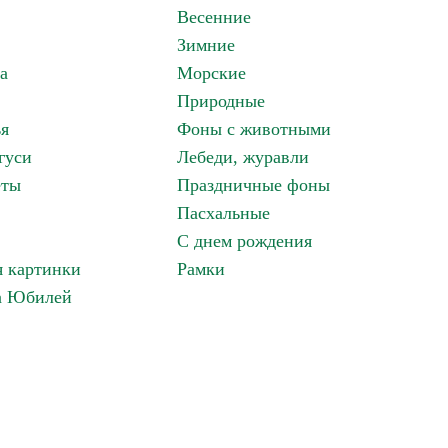
Весенние
Зимние
а
Морские
Природные
ья
Фоны с животными
гуси
Лебеди, журавли
еты
Праздничные фоны
Пасхальные
С днем рождения
 картинки
Рамки
а Юбилей