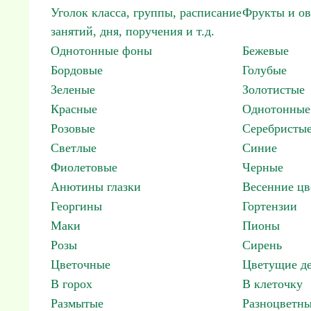
Уголок класса, группы, расписание
Фрукты и о
занятий, дня, поручения и т.д.
Однотонные фоны
Бежевые
Бордовые
Голубые
Зеленые
Золотистые
Красные
Однотонные
Розовые
Серебристы
Светлые
Синие
Фиолетовые
Черные
Анютины глазки
Весенние цв
Георгины
Гортензии
Маки
Пионы
Розы
Сирень
Цветочные
Цветущие де
В горох
В клеточку
Размытые
Разноцветн