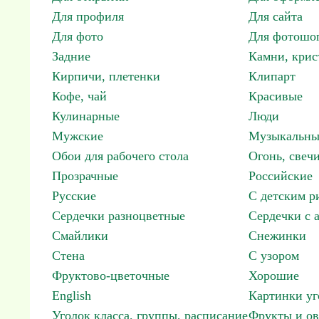
Для профиля
Для сайта
Для фото
Для фотошо
Задние
Камни, крис
Кирпичи, плетенки
Клипарт
Кофе, чай
Красивые
Кулинарные
Люди
Мужские
Музыкальны
Обои для рабочего стола
Огонь, свеч
Прозрачные
Российские
Русские
С детским р
Сердечки разноцветные
Сердечки с 
Смайлики
Снежинки
Стена
С узором
Фруктово-цветочные
Хорошие
English
Картинки уг
Уголок класса, группы, расписание
Фрукты и о