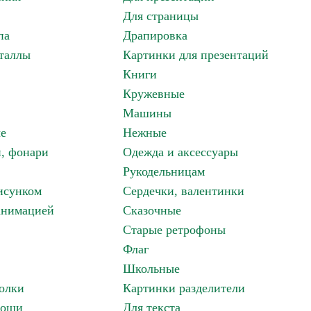
Для страницы
па
Драпировка
таллы
Картинки для презентаций
Книги
Кружевные
Машины
е
Нежные
и, фонари
Одежда и аксессуары
Рукодельницам
исунком
Сердечки, валентинки
анимацией
Сказочные
Старые ретрофоны
Флаг
Школьные
олки
Картинки разделители
вощи
Для текста