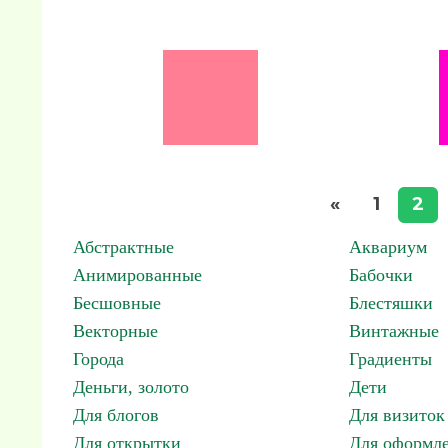
«
1
2
Абстрактные
Аквариум
Анимированные
Бабочки
Бесшовные
Блестяшки
Векторные
Винтажные
Города
Градиенты
Деньги, золото
Дети
Для блогов
Для визиток
Для открытки
Для оформл