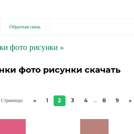
Обратная связь
ки фото рисунки
»
нки фото рисунки скачать
«
1
2
3
4
8
9
»
Страницы
:
...